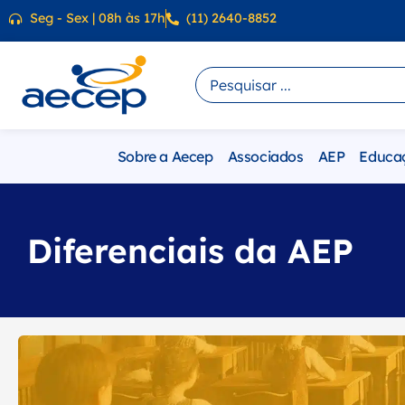
Seg - Sex | 08h às 17h
(11) 2640-8852
Sobre a Aecep
Associados
AEP
Educa
Diferenciais da AEP