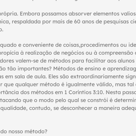
rópria. Embora possamos absorver elementos valio
, respaldada por mais de 60 anos de pesquisas cien
o.
quado e conveniente de coisas,
procedimentos ou idei
ropícia à realização de negócios ou à compreensão 
adores valem-se de métodos para facilitar aos alun
são tão importantes? Métodos de ensino e aprendiz
s em sala de aula. Eles são extraordinariamente sign
r que qualquer método é igualmente válido, mas tal
ortância dos métodos em 1 Coríntios 3:10. Nesta pas
stacando que o modo pelo qual se constrói é determin
qualidade, contudo, se desconhecer a maneira adequa
is do nosso método?