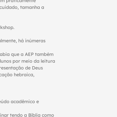
ram praticamente
m cuidado, tamanha a
rkshop.
almente, há inúmeras
 sabia que a AEP também
lunos por meio da leitura
presentação de Deus
cação hebraica,
nteúdo acadêmico e
inar tendo a Bíblia como