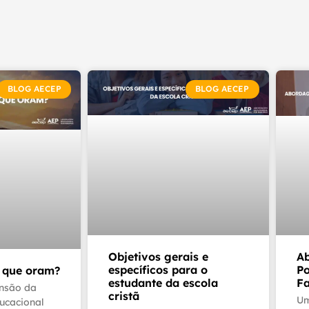
BLOG AECEP
BLOG AECEP
Objetivos gerais e
A
específicos para o
Po
 que oram?
estudante da escola
Fa
nsão da
cristã
Um
ucacional