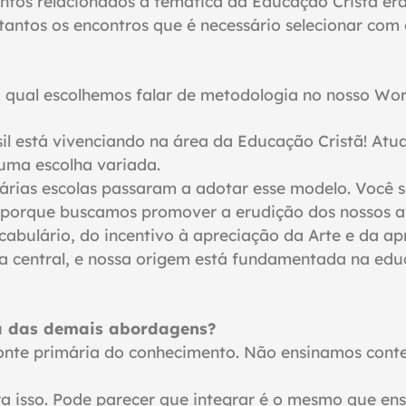
entos relacionados à temática da Educação Cristã e
o tantos os encontros que é necessário selecionar co
la qual escolhemos falar de metodologia no nosso Wo
il está vivenciando na área da
Educação Cristã! Atu
 uma escolha variada.
várias escolas passaram a adotar esse modelo. Você
m, porque buscamos promover a erudição dos nossos a
cabulário, do incentivo à apreciação da Arte e da a
ia central, e nossa origem está fundamentada na edu
ia das demais abordagens?
 a fonte primária do conhecimento. Não ensinamos co
 isso. Pode parecer que integrar é o mesmo que ens