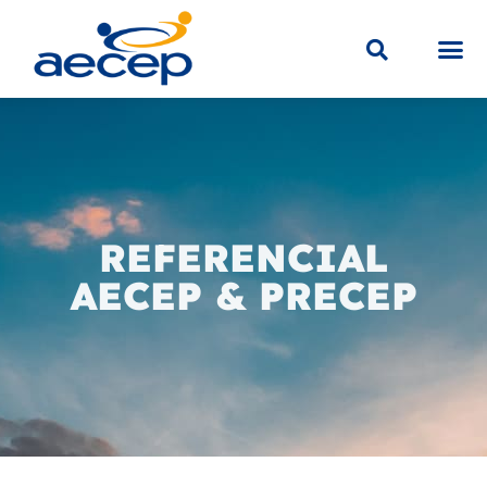
Sobre a
Educaç
Loja V
REFERENCIAL
AECEP & PRECEP