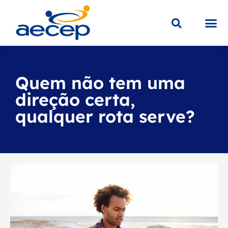
Sobre a
Educaç
Loja V
Quem não tem uma
direção certa,
qualquer rota serve?