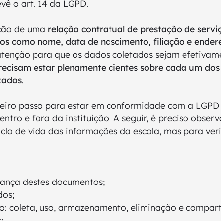
vê o art. 14 da LGPD.
ação de uma
relação contratual de prestação de servi
dos como nome, data de nascimento, filiação e ende
 atenção para que os dados coletados sejam efetivam
precisam estar plenamente cientes sobre cada um dos
izados
.
meiro passo para estar em conformidade com a LGPD
tro e fora da instituição. A seguir, é preciso obser
clo de vida das informações da escola, mas para verif
urança destes documentos;
dos;
ção: coleta, uso, armazenamento, eliminação e compar
;