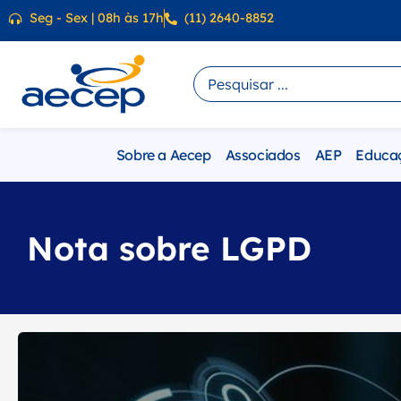
Seg - Sex | 08h às 17h
(11) 2640-8852
Sobre a Aecep
Associados
AEP
Educa
Nota sobre LGPD